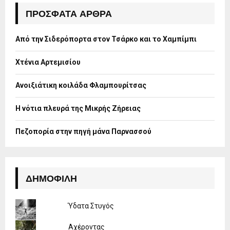
E
h
ΠΡΌΣΦΑΤΑ ΆΡΘΡΑ
f
A
o
Από την Σιδερόπορτα στον Τσάρκο και το Χαμπίμπι
r
R
:
Χτένια Αρτεμισίου
C
H
Ανοιξιάτικη κοιλάδα Φλαμπουρίτσας
Η νότια πλευρά της Μικρής Ζήρειας
Πεζοπορία στην πηγή μάνα Παρνασσού
ΔΗΜΟΦΙΛΉ
Ύδατα Στυγός
Αχέροντας