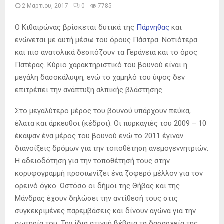
2 Μαρτίου, 2017
0
7785
Ο Κιθαιρώνας βρίσκεται δυτικά της
Πάρνηθας
και
ενώνεται με αυτή μέσω του όρους Πάστρα. Νοτιότερα
και πιο ανατολικά δεσπόζουν τα Γεράνεια και το όρος
Πατέρας. Κύριο χαρακτηριστικό του βουνού είναι η
μεγάλη δασοκάλυψη, ενώ το χαμηλό του ύψος δεν
επιτρέπει την ανάπτυξη αλπικής βλάστησης.
Στο μεγαλύτερο μέρος του βουνού υπάρχουν πεύκα,
έλατα και άρκευθοι (κέδροι). Οι πυρκαγιές του 2009 – 10
έκαψαν ένα μέρος του βουνού ενώ το 2011 έγιναν
διανοίξεις δρόμων για την τοποθέτηση ανεμογεννητριών.
Η αδειοδότηση για την τοποθέτησή τους στην
κορυφογραμμή προοιωνίζει ένα ζοφερό μέλλον για τον
ορεινό όγκο. Ωστόσο οι δήμοι της Θήβας και της
Μάνδρας έχουν δηλώσει την αντίθεσή τους στις
συγκεκριμένες παρεμβάσεις και δίνουν αγώνα για την
σωτηρία του. Την ίδια στιγμή βέβαια τα δασαρχεία της