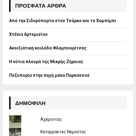
h
ΠΡΌΣΦΑΤΑ ΆΡΘΡΑ
f
A
o
Από την Σιδερόπορτα στον Τσάρκο και το Χαμπίμπι
r
R
:
Χτένια Αρτεμισίου
C
H
Ανοιξιάτικη κοιλάδα Φλαμπουρίτσας
Η νότια πλευρά της Μικρής Ζήρειας
Πεζοπορία στην πηγή μάνα Παρνασσού
ΔΗΜΟΦΙΛΉ
Αχέροντας
Καταρράκτες Νεμούτας