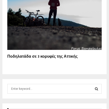
Ποδηλατάδα σε 3 κορυφές της Αττικής
S
e
a
S
r
c
E