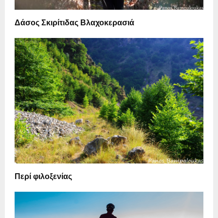
Δάσος Σκιρίτιδας Βλαχοκερασιά
Περί φιλοξενίας