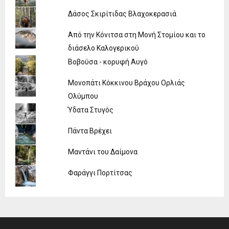
Δάσος Σκιρίτιδας Βλαχοκερασιά
Από την Κόνιτσα στη Μονή Στομίου και το
διάσελο Καλογερικού
Βοβούσα - κορυφή Αυγό
Μονοπάτι Κόκκινου Βράχου Ορλιάς
Ολύμπου
Ύδατα Στυγός
Πάντα Βρέχει
Μαντάνι του Δαίμονα
Φαράγγι Πορτίτσας