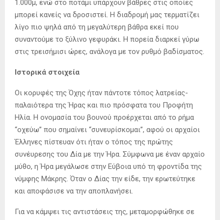
1.000μ, ενώ στο ποτάμι υπάρχουν βάθρες στις οποίες
μπορεί κανείς να δροσιστεί. Η διαδρομή μας τερματίζει
λίγο πιο ψηλά από τη μεγαλύτερη βάθρα εκεί που
συναντούμε το ξύλινο γεφυράκι. Η πορεία διαρκεί γύρω
στις τρεισήμισι ώρες, ανάλογα με τον ρυθμό βαδίσματος.
Ιστορικά στοιχεία
Οι κορυφές της Όχης ήταν πάντοτε τόπος λατρείας-
παλαιότερα της Ήρας και πιο πρόσφατα του Προφήτη
Ηλία. Η ονομασία του βουνού προέρχεται από το ρήμα
“οχεύω” που σημαίνει “συνευρίσκομαι”, αφού οι αρχαίοι
Έλληνες πίστευαν ότι ήταν ο τόπος της πρώτης
συνέυρεσης του Δία με την Ήρα. Σύμφωνα με έναν αρχαίο
μύθο, η Ήρα μεγάλωσε στην Εύβοια υπό τη φροντίδα της
νύμφης Μάκρης. Όταν ο Δίας την είδε, την ερωτεύτηκε
και αποφάσισε να την αποπλανήσει.
Για να κάμψει τις αντιστάσεις της, μεταμορφώθηκε σε