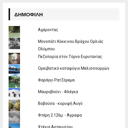
ΔΗΜΟΦΙΛΉ
Αχέροντας
Μονοπάτι Κόκκινου Βράχου Ορλιάς
Ολύμπου
Πεζοπορία στον Τόρνο Ευρυτανίας
Ορειβατικό καταφύγιο Μελισσουργών
Φαράγγι Ρατζόρεμα
Μαυροβούνι - Φλέγκα
Βοβούσα - κορυφή Αυγό
Φτέρη 2.126μ. - Άγραφα
Χτένια Αρτεμισίου