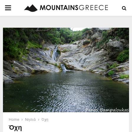
PRIMARY
MENU
Home
Νησιά
Όχη
Όχη