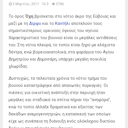
2 Μαρτίου, 2017
0
5786
Το όρος
Όχη
βρίσκεται στο νότιο άκρο της Εύβοιας και
μαζί με τη
Δίρφυ
και το
Καντήλι
αποτελούν τους
σημαντικότερους ορεινούς όγκους του νησιού.
Χαρακτηριστικό του βουνού είναι οι μεγάλες αντιθέσεις
του: Στη νότια πλευρά, το τοπίο είναι ξηρό με ελάχιστα
δέντρα, ενώ βορειοανατολικά, στα φαράγγια του Αγίου
Δημητρίου και Δημοσάρη, υπάρχει μεγάλη ποικιλία
χλωρίδας.
Δυστυχώς, τα τελευταία χρόνια το νότιο τμήμα του
βουνού καταστράφηκε από απανωτές πυρκαγιές. Οι
πιέσεις για οικιστική ανάπτυξη στην περιοχή ήταν
μεγάλες και σταδιακά τα σπίτια πήραν την “ανηφόρα”,
ενώ το τοπίο άλλαξε δραματικά και εξαιτίας των
δεκάδων ανεμογεννητριών, η κατασκευή των οποίων
είχε ως συνέπεια τη διάνοιξη ενός ολόκληρου δικτύου