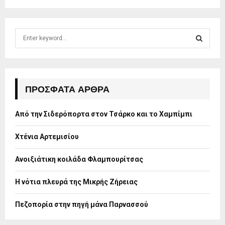
S
e
a
S
r
c
E
h
ΠΡΌΣΦΑΤΑ ΆΡΘΡΑ
f
A
o
Από την Σιδερόπορτα στον Τσάρκο και το Χαμπίμπι
r
R
:
Χτένια Αρτεμισίου
C
H
Ανοιξιάτικη κοιλάδα Φλαμπουρίτσας
Η νότια πλευρά της Μικρής Ζήρειας
Πεζοπορία στην πηγή μάνα Παρνασσού