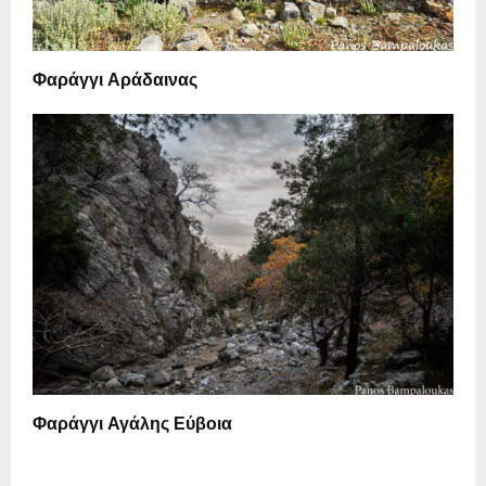
Φαράγγι Αράδαινας
Φαράγγι Αγάλης Εύβοια