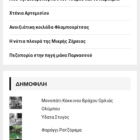
r
R
:
Χτένια Αρτεμισίου
C
H
Ανοιξιάτικη κοιλάδα Φλαμπουρίτσας
Η νότια πλευρά της Μικρής Ζήρειας
Πεζοπορία στην πηγή μάνα Παρνασσού
ΔΗΜΟΦΙΛΉ
Μονοπάτι Κόκκινου Βράχου Ορλιάς
Ολύμπου
Ύδατα Στυγός
Φαράγγι Ρατζόρεμα