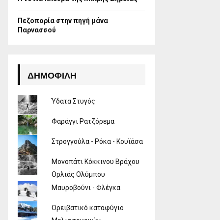
Πεζοπορία στην πηγή μάνα
Παρνασσού
ΔΗΜΟΦΙΛΉ
Ύδατα Στυγός
Φαράγγι Ρατζόρεμα
Στρογγούλα - Ρόκα - Κουϊάσα
Μονοπάτι Κόκκινου Βράχου
Ορλιάς Ολύμπου
Μαυροβούνι - Φλέγκα
Ορειβατικό καταφύγιο