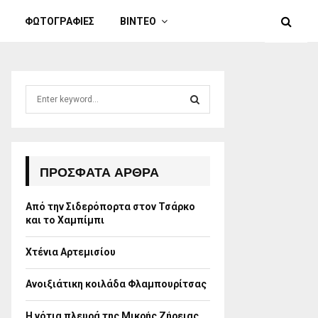
ΦΩΤΟΓΡΑΦΙΕΣ
ΒΙΝΤΕΟ
S
e
a
S
r
c
E
h
ΠΡΌΣΦΑΤΑ ΆΡΘΡΑ
f
A
o
Από την Σιδερόπορτα στον Τσάρκο
r
R
και το Χαμπίμπι
:
C
Χτένια Αρτεμισίου
H
Ανοιξιάτικη κοιλάδα Φλαμπουρίτσας
Η νότια πλευρά της Μικρής Ζήρειας