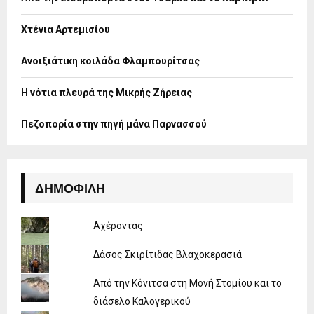
r
R
:
Χτένια Αρτεμισίου
C
H
Ανοιξιάτικη κοιλάδα Φλαμπουρίτσας
Η νότια πλευρά της Μικρής Ζήρειας
Πεζοπορία στην πηγή μάνα Παρνασσού
ΔΗΜΟΦΙΛΉ
Αχέροντας
Δάσος Σκιρίτιδας Βλαχοκερασιά
Από την Κόνιτσα στη Μονή Στομίου και το
διάσελο Καλογερικού