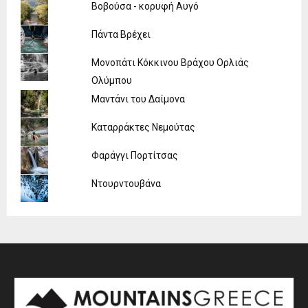
Βοβούσα - κορυφή Αυγό
Πάντα Βρέχει
Μονοπάτι Κόκκινου Βράχου Ορλιάς
Ολύμπου
Μαντάνι του Δαίμονα
Καταρράκτες Νεμούτας
Φαράγγι Πορτίτσας
Ντουρντουβάνα