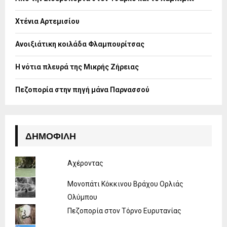
r
R
:
Χτένια Αρτεμισίου
C
H
Ανοιξιάτικη κοιλάδα Φλαμπουρίτσας
Η νότια πλευρά της Μικρής Ζήρειας
Πεζοπορία στην πηγή μάνα Παρνασσού
ΔΗΜΟΦΙΛΉ
Αχέροντας
Μονοπάτι Κόκκινου Βράχου Ορλιάς
Ολύμπου
Πεζοπορία στον Τόρνο Ευρυτανίας