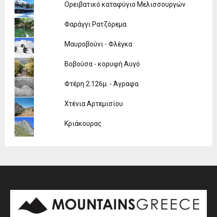
Ορειβατικό καταφύγιο Μελισσουργών
Φαράγγι Ρατζόρεμα
Μαυροβούνι - Φλέγκα
Βοβούσα - κορυφή Αυγό
Φτέρη 2.126μ. - Άγραφα
Χτένια Αρτεμισίου
Κριάκουρας