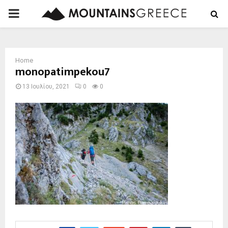
PRIMARY
MENU
Home
monopatimpekou7
13 Ιουλίου, 2021
0
0