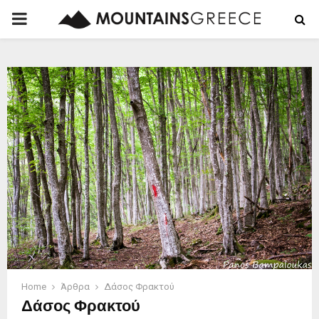
PRIMARY
MENU
Home
Άρθρα
Δάσος Φρακτού
Δάσος Φρακτού