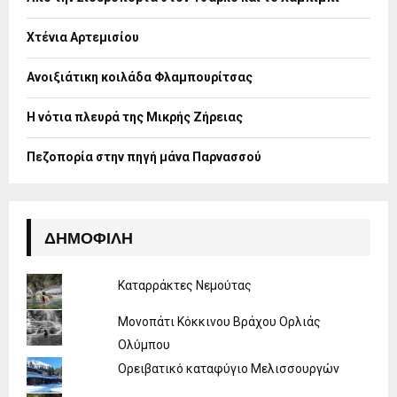
r
R
:
Χτένια Αρτεμισίου
C
H
Ανοιξιάτικη κοιλάδα Φλαμπουρίτσας
Η νότια πλευρά της Μικρής Ζήρειας
Πεζοπορία στην πηγή μάνα Παρνασσού
ΔΗΜΟΦΙΛΉ
Καταρράκτες Νεμούτας
Μονοπάτι Κόκκινου Βράχου Ορλιάς
Ολύμπου
Ορειβατικό καταφύγιο Μελισσουργών