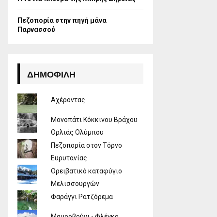
Πεζοπορία στην πηγή μάνα
Παρνασσού
ΔΗΜΟΦΙΛΉ
Αχέροντας
Μονοπάτι Κόκκινου Βράχου
Ορλιάς Ολύμπου
Πεζοπορία στον Τόρνο
Ευρυτανίας
Ορειβατικό καταφύγιο
Μελισσουργών
Φαράγγι Ρατζόρεμα
Μαυροβούνι - Φλέγκα