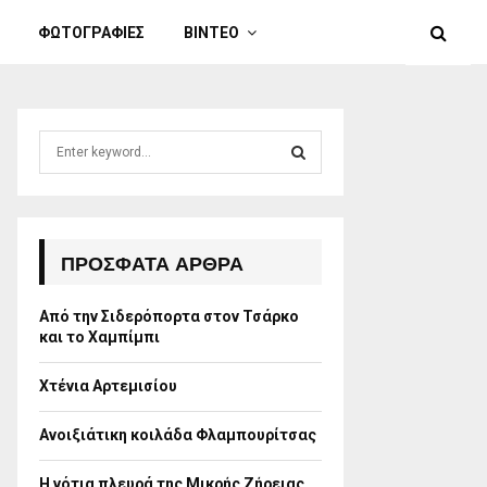
ΦΩΤΟΓΡΑΦΙΕΣ
ΒΙΝΤΕΟ
S
e
a
S
r
c
E
h
ΠΡΌΣΦΑΤΑ ΆΡΘΡΑ
f
A
o
Από την Σιδερόπορτα στον Τσάρκο
r
R
και το Χαμπίμπι
:
C
Χτένια Αρτεμισίου
H
Ανοιξιάτικη κοιλάδα Φλαμπουρίτσας
Η νότια πλευρά της Μικρής Ζήρειας