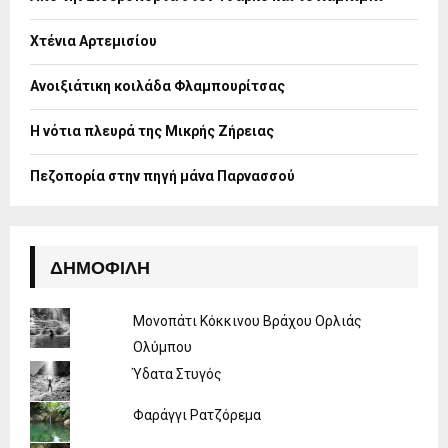
r
R
:
Χτένια Αρτεμισίου
C
H
Ανοιξιάτικη κοιλάδα Φλαμπουρίτσας
Η νότια πλευρά της Μικρής Ζήρειας
Πεζοπορία στην πηγή μάνα Παρνασσού
ΔΗΜΟΦΙΛΉ
Μονοπάτι Κόκκινου Βράχου Ορλιάς
Ολύμπου
Ύδατα Στυγός
Φαράγγι Ρατζόρεμα