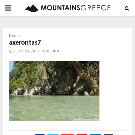
PRIMARY
MENU
Home
axerontas7
18 Μαΐου, 2017
0
0