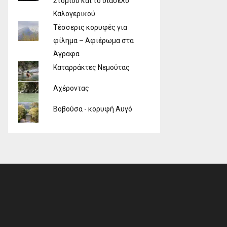
Στομίου και το διάσελο
Καλογερικού
Τέσσερις κορυφές για
φίλημα – Αφιέρωμα στα
Άγραφα
Καταρράκτες Νεμούτας
Αχέροντας
Βοβούσα - κορυφή Αυγό