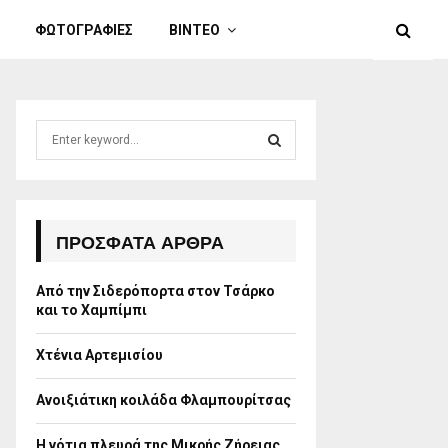
ΦΩΤΟΓΡΑΦΙΕΣ
ΒΙΝΤΕΟ
S
e
a
S
r
c
E
h
ΠΡΌΣΦΑΤΑ ΆΡΘΡΑ
f
A
o
Από την Σιδερόπορτα στον Τσάρκο
r
R
και το Χαμπίμπι
:
C
Χτένια Αρτεμισίου
H
Ανοιξιάτικη κοιλάδα Φλαμπουρίτσας
Η νότια πλευρά της Μικρής Ζήρειας