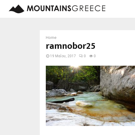
Home
ramnobor25
19 Μαΐου, 2017
0
0