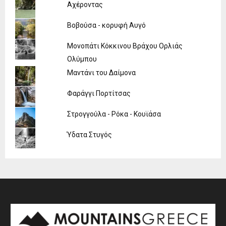
Αχέροντας
Βοβούσα - κορυφή Αυγό
Μονοπάτι Κόκκινου Βράχου Ορλιάς
Ολύμπου
Μαντάνι του Δαίμονα
Φαράγγι Πορτίτσας
Στρογγούλα - Ρόκα - Κουϊάσα
Ύδατα Στυγός