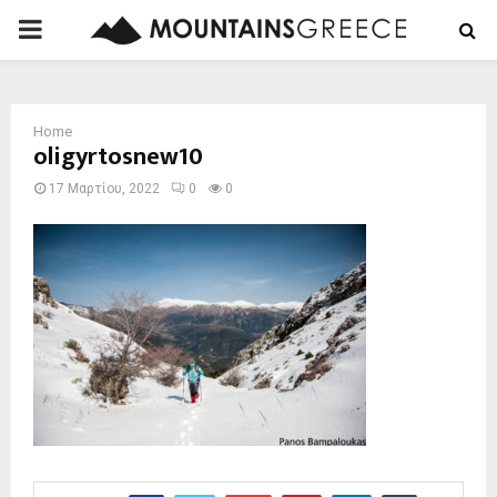
PRIMARY
MENU
Home
oligyrtosnew10
17 Μαρτίου, 2022
0
0