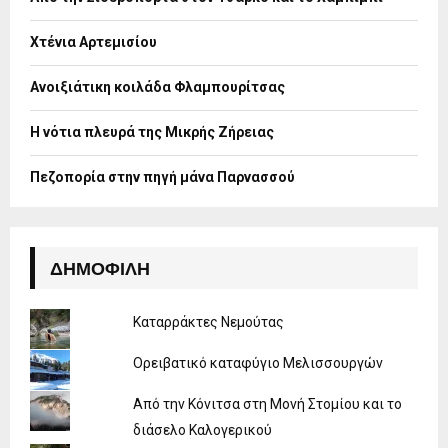
r
R
:
Χτένια Αρτεμισίου
C
H
Ανοιξιάτικη κοιλάδα Φλαμπουρίτσας
Η νότια πλευρά της Μικρής Ζήρειας
Πεζοπορία στην πηγή μάνα Παρνασσού
ΔΗΜΟΦΙΛΉ
Καταρράκτες Νεμούτας
Ορειβατικό καταφύγιο Μελισσουργών
Από την Κόνιτσα στη Μονή Στομίου και το
διάσελο Καλογερικού