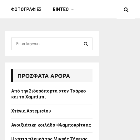
ΦΩΤΟΓΡΑΦΙΕΣ
ΒΙΝΤΕΟ
S
e
a
S
r
c
E
h
ΠΡΌΣΦΑΤΑ ΆΡΘΡΑ
f
A
o
Από την Σιδερόπορτα στον Τσάρκο
r
R
και το Χαμπίμπι
:
C
Χτένια Αρτεμισίου
H
Ανοιξιάτικη κοιλάδα Φλαμπουρίτσας
Η νότια πλευρά της Μικρής Ζήρειας