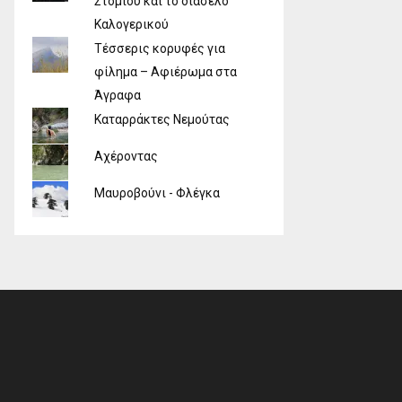
Στομίου και το διάσελο
Καλογερικού
Τέσσερις κορυφές για
φίλημα – Αφιέρωμα στα
Άγραφα
Καταρράκτες Νεμούτας
Αχέροντας
Μαυροβούνι - Φλέγκα