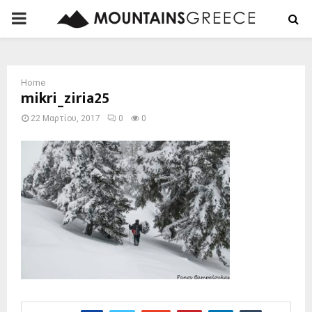
PRIMARY
MENU
Home
mikri_ziria25
22 Μαρτίου, 2017
0
0