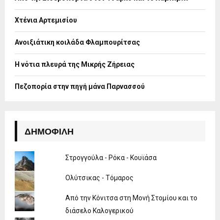
r
R
:
Χτένια Αρτεμισίου
C
H
Ανοιξιάτικη κοιλάδα Φλαμπουρίτσας
Η νότια πλευρά της Μικρής Ζήρειας
Πεζοπορία στην πηγή μάνα Παρνασσού
ΔΗΜΟΦΙΛΉ
Στρογγούλα - Ρόκα - Κουϊάσα
Ολύτσικας - Τόμαρος
Από την Κόνιτσα στη Μονή Στομίου και το
διάσελο Καλογερικού