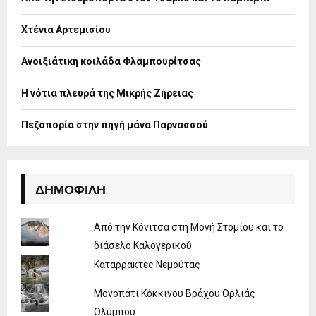
r
R
:
Χτένια Αρτεμισίου
C
H
Ανοιξιάτικη κοιλάδα Φλαμπουρίτσας
Η νότια πλευρά της Μικρής Ζήρειας
Πεζοπορία στην πηγή μάνα Παρνασσού
ΔΗΜΟΦΙΛΉ
Από την Κόνιτσα στη Μονή Στομίου και το
διάσελο Καλογερικού
Καταρράκτες Νεμούτας
Μονοπάτι Κόκκινου Βράχου Ορλιάς
Ολύμπου