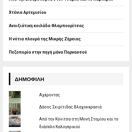
r
R
:
Χτένια Αρτεμισίου
C
H
Ανοιξιάτικη κοιλάδα Φλαμπουρίτσας
Η νότια πλευρά της Μικρής Ζήρειας
Πεζοπορία στην πηγή μάνα Παρνασσού
ΔΗΜΟΦΙΛΉ
Αχέροντας
Δάσος Σκιρίτιδας Βλαχοκερασιά
Από την Κόνιτσα στη Μονή Στομίου και το
διάσελο Καλογερικού