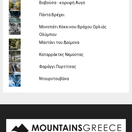
Βοβούσα - κορυφή Αυγό
Πάντα Βρέχει
Μονοπάτι Κόκκινου Βράχου Ορλιάς
Ολύμπου
Μαντάνι του Δαίμονα
Καταρράκτες Νεμούτας
Φαράγγι Πορτίτσας
Ντουρντουβάνα