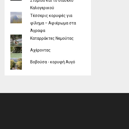
Στομίου και το διάσελο
Καλογερικού
Τέσσερις κορυφές για
φίλημα – Αφιέρωμα στα
Άγραφα
Καταρράκτες Νεμούτας
Αχέροντας
Βοβούσα - κορυφή Αυγό