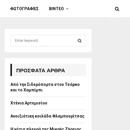
ΦΩΤΟΓΡΑΦΙΕΣ
ΒΙΝΤΕΟ
S
e
a
S
r
c
E
h
ΠΡΌΣΦΑΤΑ ΆΡΘΡΑ
f
A
o
Από την Σιδερόπορτα στον Τσάρκο
r
R
και το Χαμπίμπι
:
C
Χτένια Αρτεμισίου
H
Ανοιξιάτικη κοιλάδα Φλαμπουρίτσας
Η νότια πλευρά της Μικρής Ζήρειας