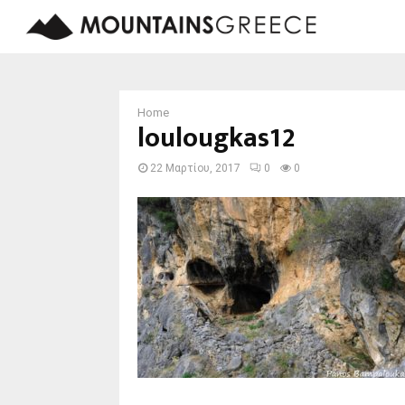
Home
loulougkas12
22 Μαρτίου, 2017
0
0