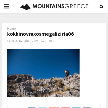
PRIMARY
MENU
Home
kokkinovraxosmegaliziria06
30 Οκτωβρίου, 2025
0
0