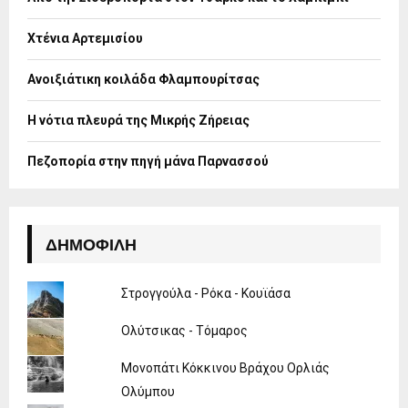
r
R
:
Χτένια Αρτεμισίου
C
H
Ανοιξιάτικη κοιλάδα Φλαμπουρίτσας
Η νότια πλευρά της Μικρής Ζήρειας
Πεζοπορία στην πηγή μάνα Παρνασσού
ΔΗΜΟΦΙΛΉ
Στρογγούλα - Ρόκα - Κουϊάσα
Ολύτσικας - Τόμαρος
Μονοπάτι Κόκκινου Βράχου Ορλιάς
Ολύμπου