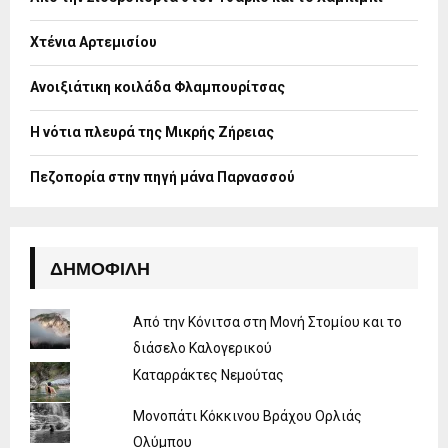
r
R
:
Χτένια Αρτεμισίου
C
H
Ανοιξιάτικη κοιλάδα Φλαμπουρίτσας
Η νότια πλευρά της Μικρής Ζήρειας
Πεζοπορία στην πηγή μάνα Παρνασσού
ΔΗΜΟΦΙΛΉ
Από την Κόνιτσα στη Μονή Στομίου και το
διάσελο Καλογερικού
Καταρράκτες Νεμούτας
Μονοπάτι Κόκκινου Βράχου Ορλιάς
Ολύμπου