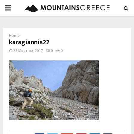
PRIMARY
MENU
Home
karagiannis22
23 Μαρτίου, 2017
0
0