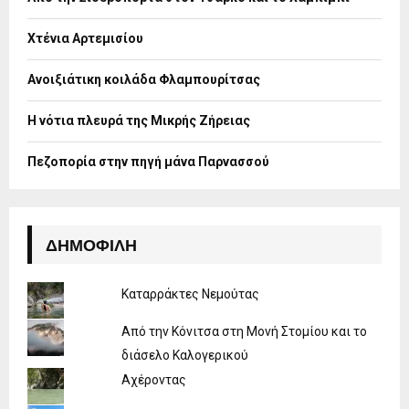
r
R
:
Χτένια Αρτεμισίου
C
H
Ανοιξιάτικη κοιλάδα Φλαμπουρίτσας
Η νότια πλευρά της Μικρής Ζήρειας
Πεζοπορία στην πηγή μάνα Παρνασσού
ΔΗΜΟΦΙΛΉ
Καταρράκτες Νεμούτας
Από την Κόνιτσα στη Μονή Στομίου και το
διάσελο Καλογερικού
Αχέροντας