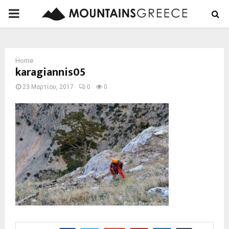
PRIMARY
MENU
Home
karagiannis05
23 Μαρτίου, 2017
0
0