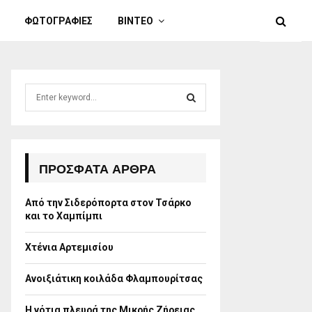
ΦΩΤΟΓΡΑΦΙΕΣ
ΒΙΝΤΕΟ
S
e
a
S
r
c
E
h
ΠΡΌΣΦΑΤΑ ΆΡΘΡΑ
f
A
o
Από την Σιδερόπορτα στον Τσάρκο
r
R
και το Χαμπίμπι
:
C
Χτένια Αρτεμισίου
H
Ανοιξιάτικη κοιλάδα Φλαμπουρίτσας
Η νότια πλευρά της Μικρής Ζήρειας