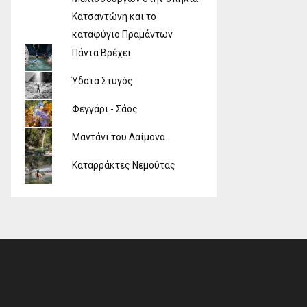
Κατσαντώνη και το
καταφύγιο Πραμάντων
Πάντα Βρέχει
Ύδατα Στυγός
Φεγγάρι - Σάος
Μαντάνι του Δαίμονα
Καταρράκτες Νεμούτας