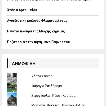
r
R
:
Χτένια Αρτεμισίου
C
H
Ανοιξιάτικη κοιλάδα Φλαμπουρίτσας
Η νότια πλευρά της Μικρής Ζήρειας
Πεζοπορία στην πηγή μάνα Παρνασσού
ΔΗΜΟΦΙΛΉ
Ύδατα Στυγός
Φαράγγι Ρατζόρεμα
Στρογγούλα - Ρόκα - Κουϊάσα
Μονοπάτι Κόκκινου Βράχου Ορλιάς