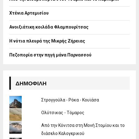
r
R
:
Χτένια Αρτεμισίου
C
H
Ανοιξιάτικη κοιλάδα Φλαμπουρίτσας
Η νότια πλευρά της Μικρής Ζήρειας
Πεζοπορία στην πηγή μάνα Παρνασσού
ΔΗΜΟΦΙΛΉ
Στρογγούλα - Ρόκα - Κουϊάσα
Ολύτσικας - Τόμαρος
Από την Κόνιτσα στη Μονή Στομίου και το
διάσελο Καλογερικού