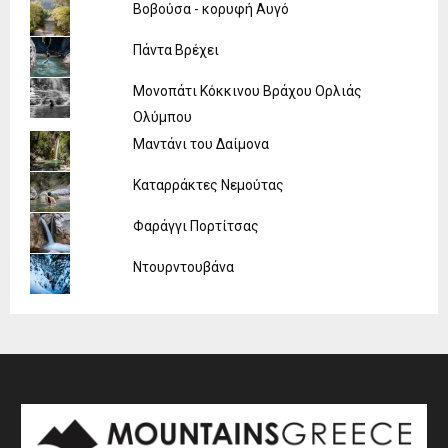
Βοβούσα - κορυφή Αυγό
Πάντα Βρέχει
Μονοπάτι Κόκκινου Βράχου Ορλιάς
Ολύμπου
Μαντάνι του Δαίμονα
Καταρράκτες Νεμούτας
Φαράγγι Πορτίτσας
Ντουρντουβάνα