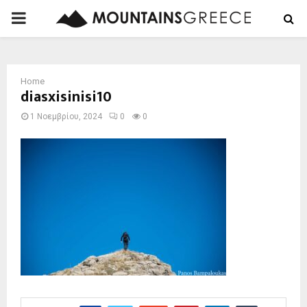
PRIMARY
MENU
Home
diasxisinisi10
1 Νοεμβρίου, 2024
0
0