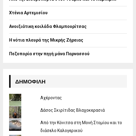
r
R
:
Χτένια Αρτεμισίου
C
H
Ανοιξιάτικη κοιλάδα Φλαμπουρίτσας
Η νότια πλευρά της Μικρής Ζήρειας
Πεζοπορία στην πηγή μάνα Παρνασσού
ΔΗΜΟΦΙΛΉ
Αχέροντας
Δάσος Σκιρίτιδας Βλαχοκερασιά
Από την Κόνιτσα στη Μονή Στομίου και το
διάσελο Καλογερικού