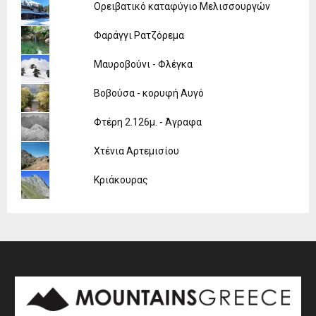
Ορειβατικό καταφύγιο Μελισσουργών
Φαράγγι Ρατζόρεμα
Μαυροβούνι - Φλέγκα
Βοβούσα - κορυφή Αυγό
Φτέρη 2.126μ. - Άγραφα
Χτένια Αρτεμισίου
Κριάκουρας