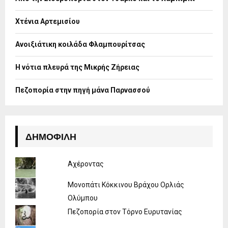
r
R
:
Χτένια Αρτεμισίου
C
H
Ανοιξιάτικη κοιλάδα Φλαμπουρίτσας
Η νότια πλευρά της Μικρής Ζήρειας
Πεζοπορία στην πηγή μάνα Παρνασσού
ΔΗΜΟΦΙΛΉ
Αχέροντας
Μονοπάτι Κόκκινου Βράχου Ορλιάς
Ολύμπου
Πεζοπορία στον Τόρνο Ευρυτανίας