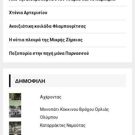
r
R
:
Χτένια Αρτεμισίου
C
H
Ανοιξιάτικη κοιλάδα Φλαμπουρίτσας
Η νότια πλευρά της Μικρής Ζήρειας
Πεζοπορία στην πηγή μάνα Παρνασσού
ΔΗΜΟΦΙΛΉ
Αχέροντας
Μονοπάτι Κόκκινου Βράχου Ορλιάς
Ολύμπου
Καταρράκτες Νεμούτας