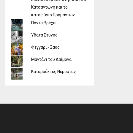
Κατσαντώνη και το
καταφύγιο Πραμάντων
Πάντα Βρέχει
Ύδατα Στυγός
Φεγγάρι - Σάος
Μαντάνι του Δαίμονα
Καταρράκτες Νεμούτας