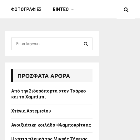
ΦΩΤΟΓΡΑΦΙΕΣ
ΒΙΝΤΕΟ
S
e
a
S
r
c
E
h
ΠΡΌΣΦΑΤΑ ΆΡΘΡΑ
f
A
o
Από την Σιδερόπορτα στον Τσάρκο
r
R
και το Χαμπίμπι
:
C
Χτένια Αρτεμισίου
H
Ανοιξιάτικη κοιλάδα Φλαμπουρίτσας
Η νότια πλευρά της Μικρής Ζήρειας