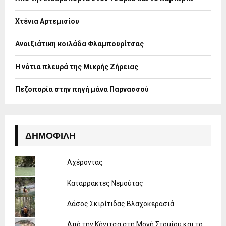
r
R
:
Χτένια Αρτεμισίου
C
H
Ανοιξιάτικη κοιλάδα Φλαμπουρίτσας
Η νότια πλευρά της Μικρής Ζήρειας
Πεζοπορία στην πηγή μάνα Παρνασσού
ΔΗΜΟΦΙΛΉ
Αχέροντας
Καταρράκτες Νεμούτας
Δάσος Σκιρίτιδας Βλαχοκερασιά
Από την Κόνιτσα στη Μονή Στομίου και το