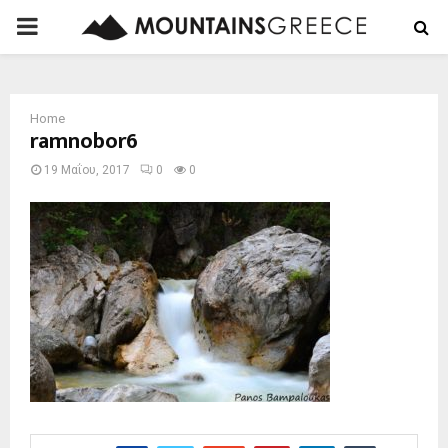
PRIMARY
MENU
Home
ramnobor6
19 Μαΐου, 2017
0
0