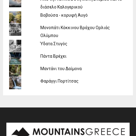
διάσελο Καλογερικού
Βοβούσα - κορυφή Αυγό
Μονοπάτι Κόκκινου Βράχου Ορλιάς
Ολύμπου
Ύδατα Στυγός
Πάντα Βρέχει
Μαντάνι του Δαίμονα
Φαράγγι Πορτίτσας