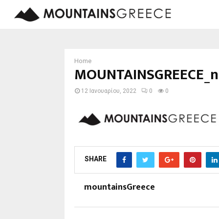
Home
MOUNTAINSGREECE_n
12 Ιανουαρίου, 2022
0
0
SHARE
mountainsGreece