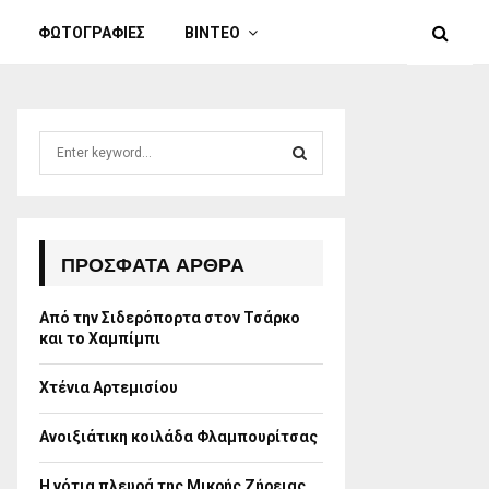
ΦΩΤΟΓΡΑΦΙΕΣ
ΒΙΝΤΕΟ
S
e
a
S
r
c
E
h
ΠΡΌΣΦΑΤΑ ΆΡΘΡΑ
f
A
o
Από την Σιδερόπορτα στον Τσάρκο
r
R
και το Χαμπίμπι
:
C
Χτένια Αρτεμισίου
H
Ανοιξιάτικη κοιλάδα Φλαμπουρίτσας
Η νότια πλευρά της Μικρής Ζήρειας