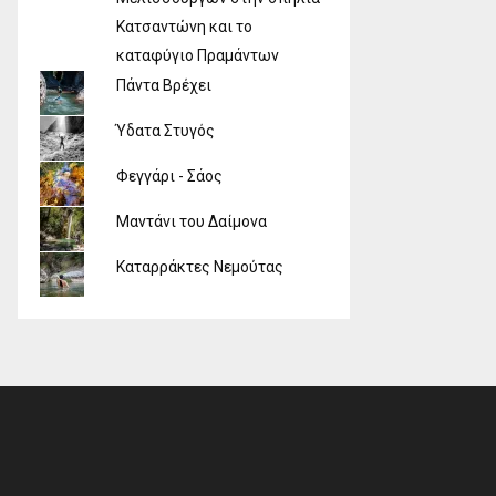
Κατσαντώνη και το
καταφύγιο Πραμάντων
Πάντα Βρέχει
Ύδατα Στυγός
Φεγγάρι - Σάος
Μαντάνι του Δαίμονα
Καταρράκτες Νεμούτας