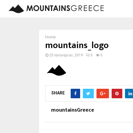
Home
mountains_logo
25 Ιανουαρίου, 2019
0
0
SHARE
mountainsGreece