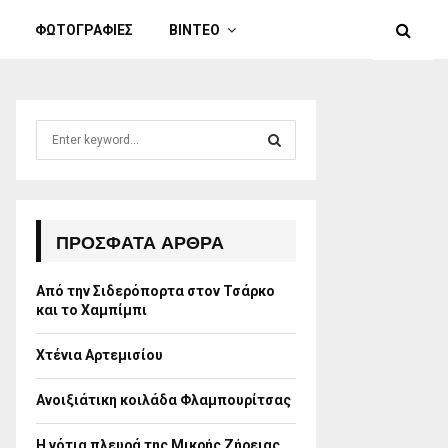
ΦΩΤΟΓΡΑΦΙΕΣ
ΒΙΝΤΕΟ
S
e
a
S
r
c
E
h
ΠΡΌΣΦΑΤΑ ΆΡΘΡΑ
f
A
o
Από την Σιδερόπορτα στον Τσάρκο
r
R
και το Χαμπίμπι
:
C
Χτένια Αρτεμισίου
H
Ανοιξιάτικη κοιλάδα Φλαμπουρίτσας
Η νότια πλευρά της Μικρής Ζήρειας