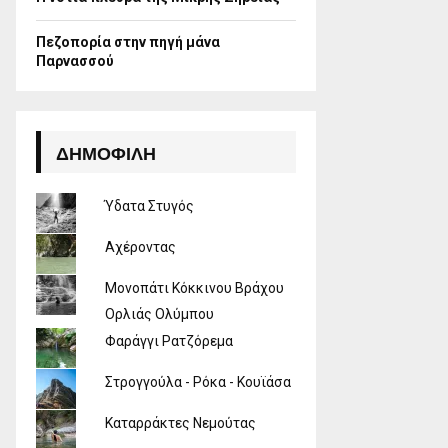
Πεζοπορία στην πηγή μάνα
Παρνασσού
ΔΗΜΟΦΙΛΉ
Ύδατα Στυγός
Αχέροντας
Μονοπάτι Κόκκινου Βράχου
Ορλιάς Ολύμπου
Φαράγγι Ρατζόρεμα
Στρογγούλα - Ρόκα - Κουϊάσα
Καταρράκτες Νεμούτας