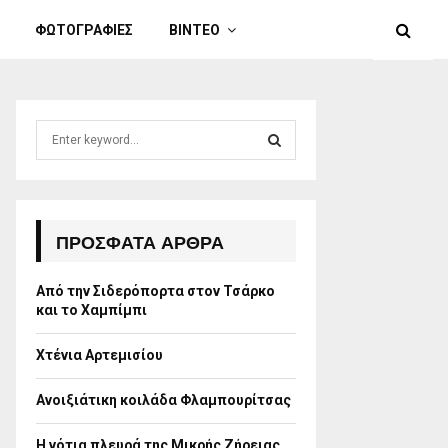
ΦΩΤΟΓΡΑΦΙΕΣ
ΒΙΝΤΕΟ
S
e
a
S
r
c
E
h
ΠΡΌΣΦΑΤΑ ΆΡΘΡΑ
f
A
o
Από την Σιδερόπορτα στον Τσάρκο
r
R
και το Χαμπίμπι
:
C
Χτένια Αρτεμισίου
H
Ανοιξιάτικη κοιλάδα Φλαμπουρίτσας
Η νότια πλευρά της Μικρής Ζήρειας