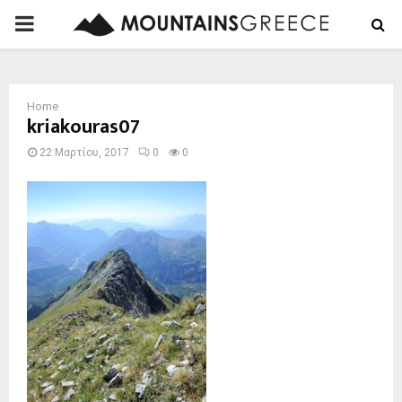
PRIMARY
MENU
Home
kriakouras07
22 Μαρτίου, 2017
0
0