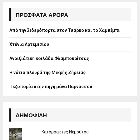
c
E
h
ΠΡΌΣΦΑΤΑ ΆΡΘΡΑ
f
A
o
Από την Σιδερόπορτα στον Τσάρκο και το Χαμπίμπι
r
R
:
Χτένια Αρτεμισίου
C
H
Ανοιξιάτικη κοιλάδα Φλαμπουρίτσας
Η νότια πλευρά της Μικρής Ζήρειας
Πεζοπορία στην πηγή μάνα Παρνασσού
ΔΗΜΟΦΙΛΉ
Καταρράκτες Νεμούτας