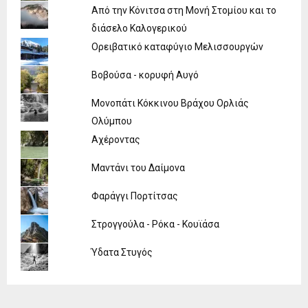
Από την Κόνιτσα στη Μονή Στομίου και το
διάσελο Καλογερικού
Ορειβατικό καταφύγιο Μελισσουργών
Βοβούσα - κορυφή Αυγό
Μονοπάτι Κόκκινου Βράχου Ορλιάς
Ολύμπου
Αχέροντας
Μαντάνι του Δαίμονα
Φαράγγι Πορτίτσας
Στρογγούλα - Ρόκα - Κουϊάσα
Ύδατα Στυγός