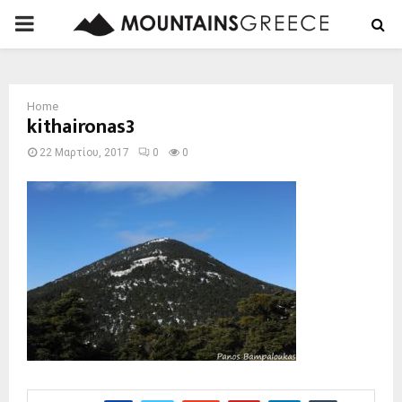
PRIMARY
MENU
Home
kithaironas3
22 Μαρτίου, 2017
0
0