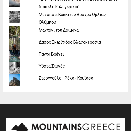
διάσελο Καλογερικού
Μονοπάτι Κόκκινου Βράχου Ορλιάς
Ολύμπου
Μαντάνι του Δαίμονα
Δάσος Σκιρίτιδας Βλαχοκερασιά
Πάντα Βρέχει
Ύδατα Στυγός
Στρογγούλα - Ρόκα - Κουϊάσα