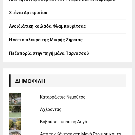
r
R
:
Χτένια Αρτεμισίου
C
H
Ανοιξιάτικη κοιλάδα Φλαμπουρίτσας
Η νότια πλευρά της Μικρής Ζήρειας
Πεζοπορία στην πηγή μάνα Παρνασσού
ΔΗΜΟΦΙΛΉ
Καταρράκτες Νεμούτας
Αχέροντας
Βοβούσα - κορυφή Αυγό
Από την Κόνιτσα στη Μονή Στομίου και το