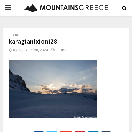
PRIMARY
MENU
Home
karagianixioni28
8 Φεβρουαρίου, 2024
0
0