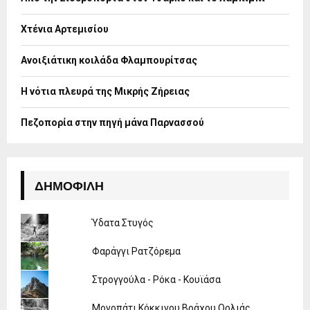
r
R
:
Χτένια Αρτεμισίου
C
H
Ανοιξιάτικη κοιλάδα Φλαμπουρίτσας
Η νότια πλευρά της Μικρής Ζήρειας
Πεζοπορία στην πηγή μάνα Παρνασσού
ΔΗΜΟΦΙΛΉ
Ύδατα Στυγός
Φαράγγι Ρατζόρεμα
Στρογγούλα - Ρόκα - Κουϊάσα
Μονοπάτι Κόκκινου Βράχου Ορλιάς