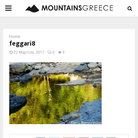
PRIMARY
MENU
Home
feggari8
22 Μαρτίου, 2017
0
0