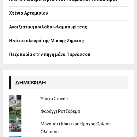
r
R
:
Χτένια Αρτεμισίου
C
H
Ανοιξιάτικη κοιλάδα Φλαμπουρίτσας
Η νότια πλευρά της Μικρής Ζήρειας
Πεζοπορία στην πηγή μάνα Παρνασσού
ΔΗΜΟΦΙΛΉ
Ύδατα Στυγός
Φαράγγι Ρατζόρεμα
Μονοπάτι Κόκκινου Βράχου Ορλιάς
Ολύμπου