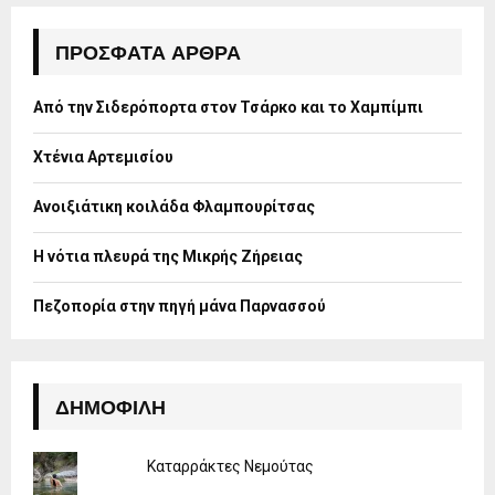
c
E
h
ΠΡΌΣΦΑΤΑ ΆΡΘΡΑ
f
A
o
Από την Σιδερόπορτα στον Τσάρκο και το Χαμπίμπι
r
R
:
Χτένια Αρτεμισίου
C
H
Ανοιξιάτικη κοιλάδα Φλαμπουρίτσας
Η νότια πλευρά της Μικρής Ζήρειας
Πεζοπορία στην πηγή μάνα Παρνασσού
ΔΗΜΟΦΙΛΉ
Καταρράκτες Νεμούτας