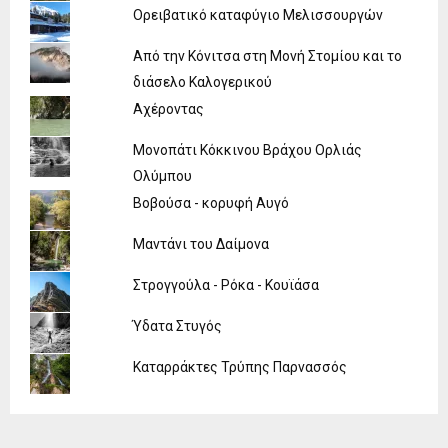
Ορειβατικό καταφύγιο Μελισσουργών
Από την Κόνιτσα στη Μονή Στομίου και το
διάσελο Καλογερικού
Αχέροντας
Μονοπάτι Κόκκινου Βράχου Ορλιάς
Ολύμπου
Βοβούσα - κορυφή Αυγό
Μαντάνι του Δαίμονα
Στρογγούλα - Ρόκα - Κουϊάσα
Ύδατα Στυγός
Καταρράκτες Τρύπης Παρνασσός