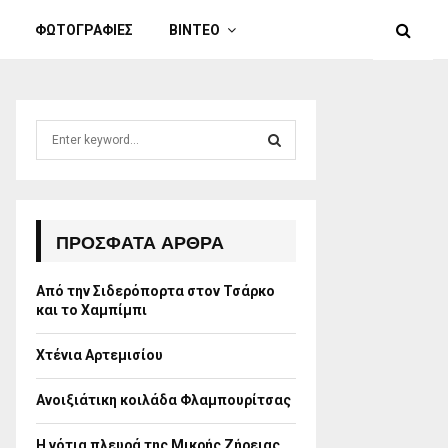
ΦΩΤΟΓΡΑΦΙΕΣ
ΒΙΝΤΕΟ
S
e
a
S
r
c
E
h
ΠΡΌΣΦΑΤΑ ΆΡΘΡΑ
f
A
o
Από την Σιδερόπορτα στον Τσάρκο
r
R
και το Χαμπίμπι
:
C
Χτένια Αρτεμισίου
H
Ανοιξιάτικη κοιλάδα Φλαμπουρίτσας
Η νότια πλευρά της Μικρής Ζήρειας