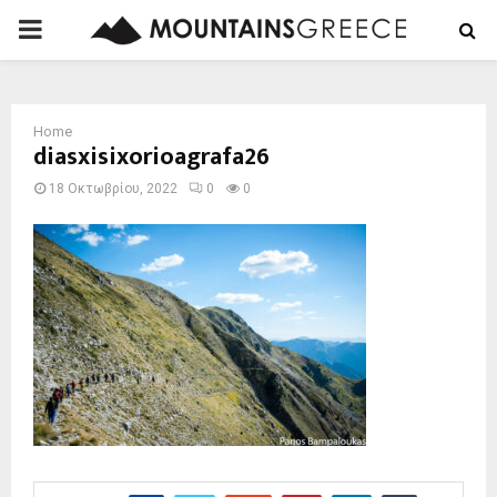
PRIMARY
MENU
Home
diasxisixorioagrafa26
18 Οκτωβρίου, 2022
0
0