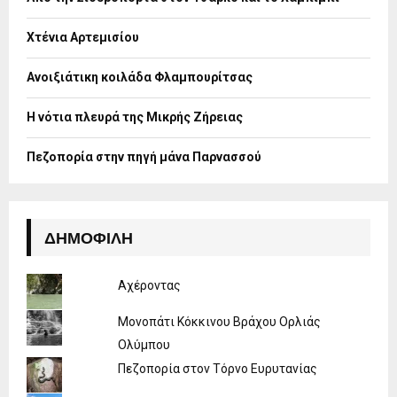
r
R
:
Χτένια Αρτεμισίου
C
H
Ανοιξιάτικη κοιλάδα Φλαμπουρίτσας
Η νότια πλευρά της Μικρής Ζήρειας
Πεζοπορία στην πηγή μάνα Παρνασσού
ΔΗΜΟΦΙΛΉ
Αχέροντας
Μονοπάτι Κόκκινου Βράχου Ορλιάς
Ολύμπου
Πεζοπορία στον Τόρνο Ευρυτανίας