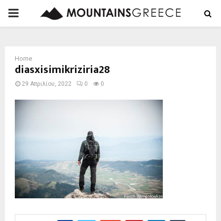
PRIMARY
MENU
Home
diasxisimikriziria28
29 Απριλίου, 2022
0
0