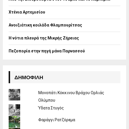
r
R
:
Χτένια Αρτεμισίου
C
H
Ανοιξιάτικη κοιλάδα Φλαμπουρίτσας
Η νότια πλευρά της Μικρής Ζήρειας
Πεζοπορία στην πηγή μάνα Παρνασσού
ΔΗΜΟΦΙΛΉ
Μονοπάτι Κόκκινου Βράχου Ορλιάς
Ολύμπου
Ύδατα Στυγός
Φαράγγι Ρατζόρεμα