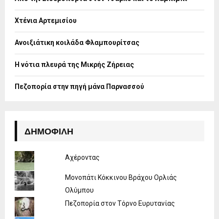
r
R
:
Χτένια Αρτεμισίου
C
H
Ανοιξιάτικη κοιλάδα Φλαμπουρίτσας
Η νότια πλευρά της Μικρής Ζήρειας
Πεζοπορία στην πηγή μάνα Παρνασσού
ΔΗΜΟΦΙΛΉ
Αχέροντας
Μονοπάτι Κόκκινου Βράχου Ορλιάς
Ολύμπου
Πεζοπορία στον Τόρνο Ευρυτανίας