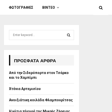
ΦΩΤΟΓΡΑΦΙΕΣ
ΒΙΝΤΕΟ
S
e
a
S
r
c
E
h
ΠΡΌΣΦΑΤΑ ΆΡΘΡΑ
f
A
o
Από την Σιδερόπορτα στον Τσάρκο
r
R
και το Χαμπίμπι
:
C
Χτένια Αρτεμισίου
H
Ανοιξιάτικη κοιλάδα Φλαμπουρίτσας
Η νότια πλευρά της Μικρής Ζήρειας