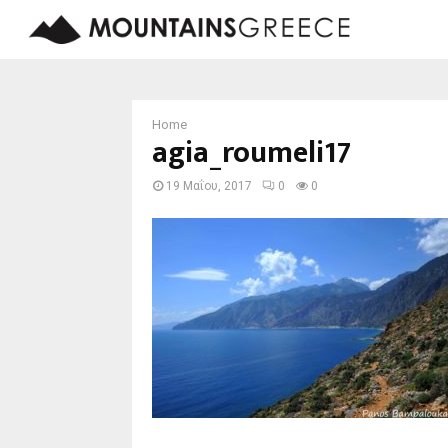
Home
agia_roumeli17
19 Μαΐου, 2017
0
0