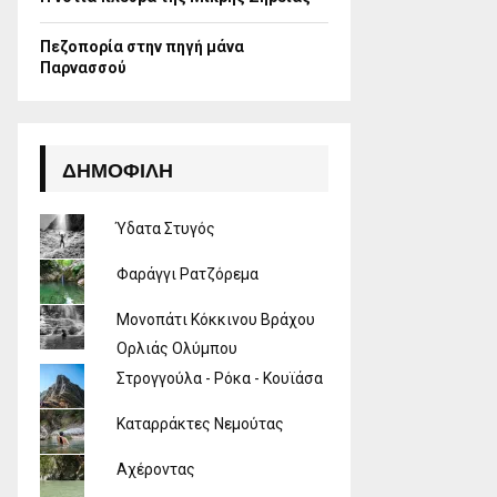
Πεζοπορία στην πηγή μάνα
Παρνασσού
ΔΗΜΟΦΙΛΉ
Ύδατα Στυγός
Φαράγγι Ρατζόρεμα
Μονοπάτι Κόκκινου Βράχου
Ορλιάς Ολύμπου
Στρογγούλα - Ρόκα - Κουϊάσα
Καταρράκτες Νεμούτας
Αχέροντας