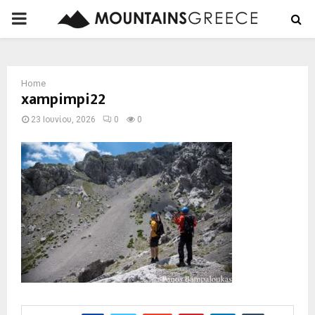
PRIMARY
MENU
Home
xampimpi22
23 Ιουνίου, 2026
0
0