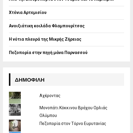
r
R
:
Χτένια Αρτεμισίου
C
H
Ανοιξιάτικη κοιλάδα Φλαμπουρίτσας
Η νότια πλευρά της Μικρής Ζήρειας
Πεζοπορία στην πηγή μάνα Παρνασσού
ΔΗΜΟΦΙΛΉ
Αχέροντας
Μονοπάτι Κόκκινου Βράχου Ορλιάς
Ολύμπου
Πεζοπορία στον Τόρνο Ευρυτανίας