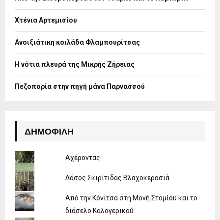
r
R
:
Χτένια Αρτεμισίου
C
H
Ανοιξιάτικη κοιλάδα Φλαμπουρίτσας
Η νότια πλευρά της Μικρής Ζήρειας
Πεζοπορία στην πηγή μάνα Παρνασσού
ΔΗΜΟΦΙΛΉ
Αχέροντας
Δάσος Σκιρίτιδας Βλαχοκερασιά
Από την Κόνιτσα στη Μονή Στομίου και το
διάσελο Καλογερικού