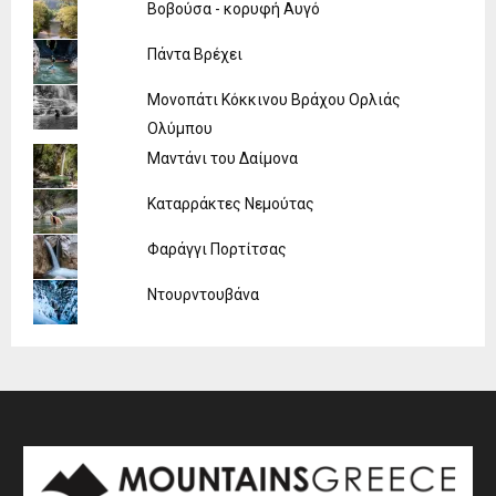
Βοβούσα - κορυφή Αυγό
Πάντα Βρέχει
Μονοπάτι Κόκκινου Βράχου Ορλιάς
Ολύμπου
Μαντάνι του Δαίμονα
Καταρράκτες Νεμούτας
Φαράγγι Πορτίτσας
Ντουρντουβάνα