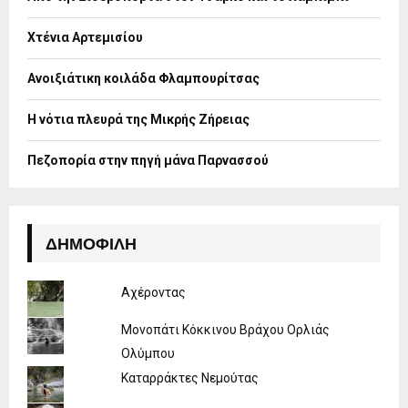
r
R
:
Χτένια Αρτεμισίου
C
H
Ανοιξιάτικη κοιλάδα Φλαμπουρίτσας
Η νότια πλευρά της Μικρής Ζήρειας
Πεζοπορία στην πηγή μάνα Παρνασσού
ΔΗΜΟΦΙΛΉ
Αχέροντας
Μονοπάτι Κόκκινου Βράχου Ορλιάς
Ολύμπου
Καταρράκτες Νεμούτας