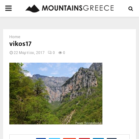
PRIMARY
MENU
Home
vikos17
22 Μαρτίου, 2017
0
0