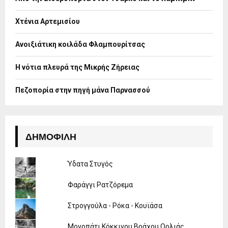
r
R
:
Χτένια Αρτεμισίου
C
H
Ανοιξιάτικη κοιλάδα Φλαμπουρίτσας
Η νότια πλευρά της Μικρής Ζήρειας
Πεζοπορία στην πηγή μάνα Παρνασσού
ΔΗΜΟΦΙΛΉ
Ύδατα Στυγός
Φαράγγι Ρατζόρεμα
Στρογγούλα - Ρόκα - Κουϊάσα
Μονοπάτι Κόκκινου Βράχου Ορλιάς