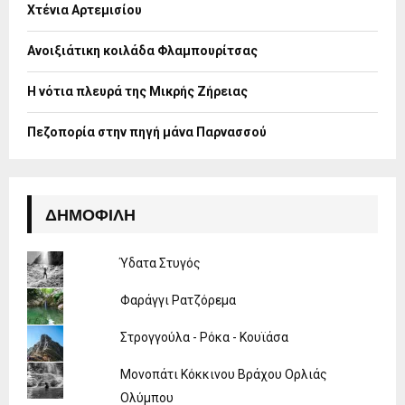
Χτένια Αρτεμισίου
C
H
Ανοιξιάτικη κοιλάδα Φλαμπουρίτσας
Η νότια πλευρά της Μικρής Ζήρειας
Πεζοπορία στην πηγή μάνα Παρνασσού
ΔΗΜΟΦΙΛΉ
Ύδατα Στυγός
Φαράγγι Ρατζόρεμα
Στρογγούλα - Ρόκα - Κουϊάσα
Μονοπάτι Κόκκινου Βράχου Ορλιάς
Ολύμπου