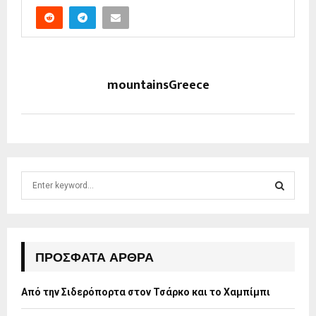
mountainsGreece
S
e
a
S
r
c
E
h
ΠΡΌΣΦΑΤΑ ΆΡΘΡΑ
f
A
o
Από την Σιδερόπορτα στον Τσάρκο και το Χαμπίμπι
r
R
: