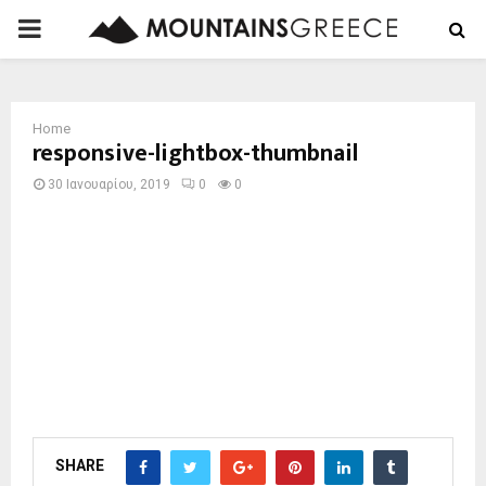
PRIMARY
MENU
Home
responsive-lightbox-thumbnail
30 Ιανουαρίου, 2019
0
0
SHARE