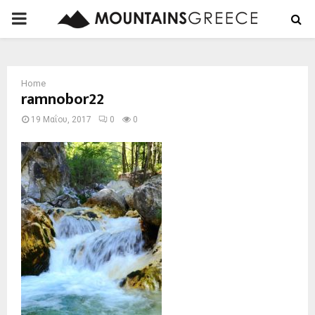
PRIMARY
MENU
Home
ramnobor22
19 Μαΐου, 2017
0
0