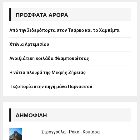
c
E
h
ΠΡΌΣΦΑΤΑ ΆΡΘΡΑ
f
A
o
Από την Σιδερόπορτα στον Τσάρκο και το Χαμπίμπι
r
R
:
Χτένια Αρτεμισίου
C
H
Ανοιξιάτικη κοιλάδα Φλαμπουρίτσας
Η νότια πλευρά της Μικρής Ζήρειας
Πεζοπορία στην πηγή μάνα Παρνασσού
ΔΗΜΟΦΙΛΉ
Στρογγούλα - Ρόκα - Κουϊάσα