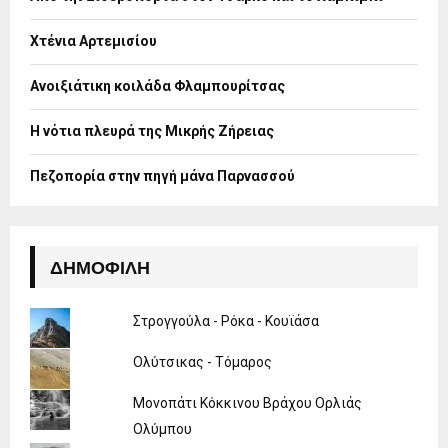
r
R
:
Χτένια Αρτεμισίου
C
H
Ανοιξιάτικη κοιλάδα Φλαμπουρίτσας
Η νότια πλευρά της Μικρής Ζήρειας
Πεζοπορία στην πηγή μάνα Παρνασσού
ΔΗΜΟΦΙΛΉ
Στρογγούλα - Ρόκα - Κουϊάσα
Ολύτσικας - Τόμαρος
Μονοπάτι Κόκκινου Βράχου Ορλιάς
Ολύμπου