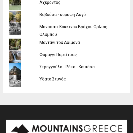
Αχέροντας
Βοβούσα - κορυφή Αυγό
Μονοπάτι Κόκκινου Βράχου Ορλιάς
Ολύμπου
Μαντάνι του Δαίμονα
Φαράγγι Πορτίτσας
Στρογγούλα - Ρόκα - Κουϊάσα
Ύδατα Στυγός