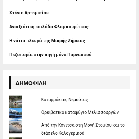
r
R
:
Χτένια Αρτεμισίου
C
H
Ανοιξιάτικη κοιλάδα Φλαμπουρίτσας
Η νότια πλευρά της Μικρής Ζήρειας
Πεζοπορία στην πηγή μάνα Παρνασσού
ΔΗΜΟΦΙΛΉ
Καταρράκτες Νεμούτας
Ορειβατικό καταφύγιο Μελισσουργών
Από την Κόνιτσα στη Μονή Στομίου και το
διάσελο Καλογερικού